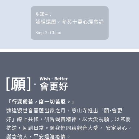
步驟三：
誦經還願，參與十萬心經念誦
Step 3: Chant
「行深般若，度一切苦厄。」
適逢觀世音菩薩出家之月，慈山寺推出「願•會更
好」線上共修，研習觀音精神，以大愛祝願；以悲憫
抗逆，回到日常。願我們同藉觀音大愛， 安定身心，
護念他人，平安過渡疫情。