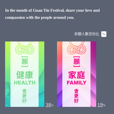
In the month of Guan Yin Festival, share your love and
compassion with the people around you.
祈願人數百份比
%
38
19
%
%