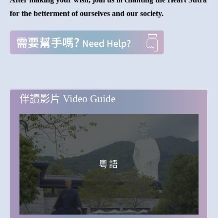
for the betterment of ourselves and our society.
伴讀影片 Video Guide
粵語