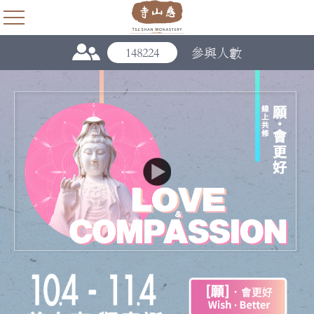
148224
參與人數