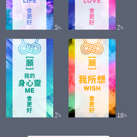
5
7
%
%
7
10
%
%