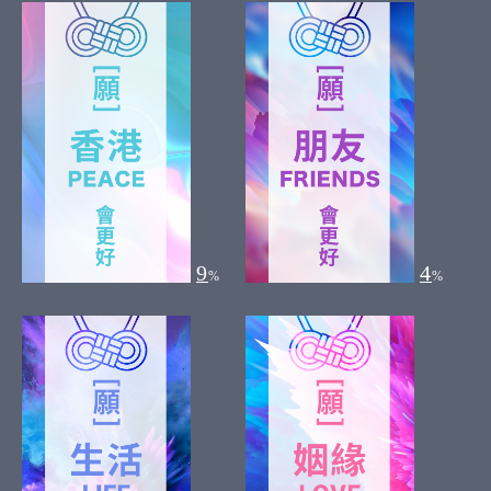
9
4
%
%