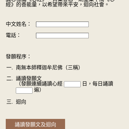
經》的善能量，以希望帶來平安，迴向社會。
中文姓名：
電話：
發願程序：
南無本師釋迦牟尼佛（三稱）
誦讀發願文
（發願連續誦讀心經
日，每日誦讀
遍）
迴向
誦讀發願文及迴向