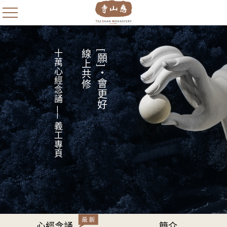
十萬心經念誦 ── 義工專頁
線上共修
[願]・會更好
心經念誦
簡介