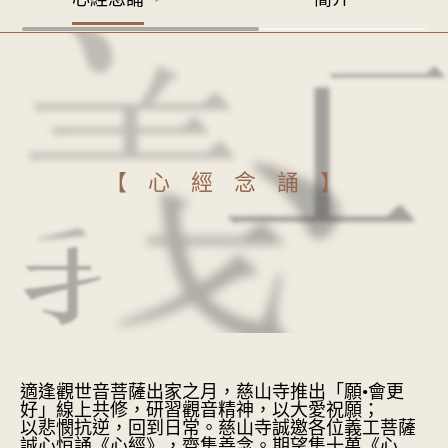
【心經念誦】
適逢觀世音菩薩出家之月，慈山寺推出「願•會更
好」線上共修，研習觀音精神，以大愛祝願；
以悲憫抗逆，回到日常。慈山寺誠邀各位義工菩薩
誠心恒誦《心經》，齊集善念。期望集十萬《心